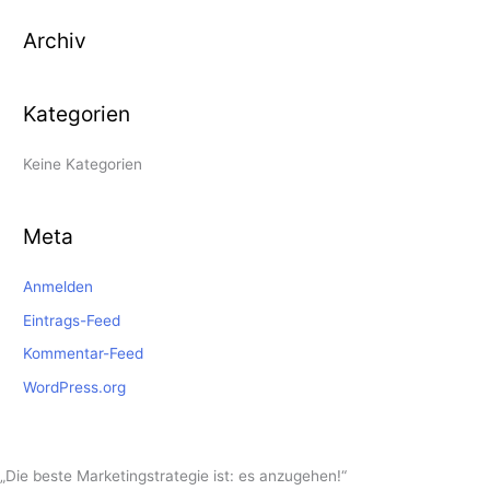
e
Archiv
n
n
a
Kategorien
c
h
Keine Kategorien
:
Meta
Anmelden
Eintrags-Feed
Kommentar-Feed
WordPress.org
„Die beste Marketingstrategie ist: es anzugehen!“