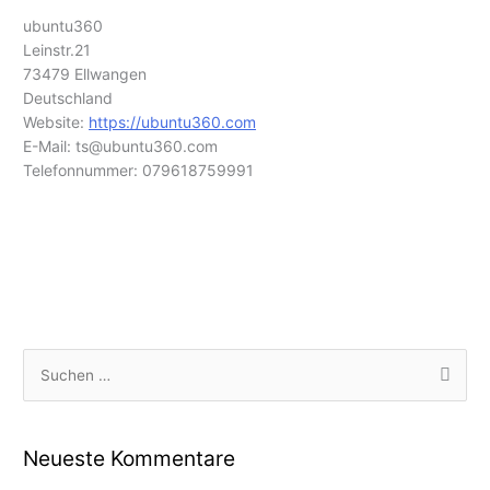
ubuntu360
Leinstr.21
73479 Ellwangen
Deutschland
Website:
https://ubuntu360.com
E-Mail:
ts@
ubuntu360.com
Telefonnummer: 079618759991
S
u
c
Neueste Kommentare
h